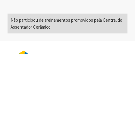
Não participou de treinamentos promovidos pela Central do
Assentador Cerâmico
Alameda Santos, 2300
São Paulo, SP - Brasil
01418-200
+55 11 3192-0600
info@anfacer.org.br