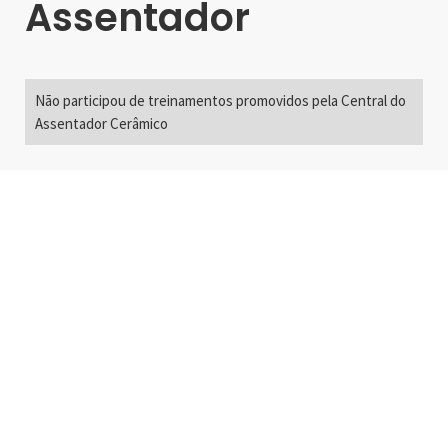
Assentador
Não participou de treinamentos promovidos pela Central do
Assentador Cerâmico
Alameda Santos, 2300
São Paulo, SP - Brasil
01418-200
+55 11 3192-0600