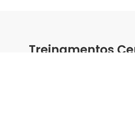
Treinamentos Ce
Presencial
Biancogres | Leroy Merlin 
Treinamento Grandes For
Indústria | Varejo:
Biancogres | Leroy Merlin Do
Cidade:
Campinas/SP
Data de realização:
24/10/24