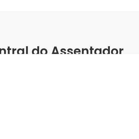
ntral do Assentador
(Dom Pedro) -
matos
m Pedro