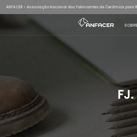
ANFACER • Associação Nacional dos Fabricantes de Cerâmica para R
SOBR
FJ.