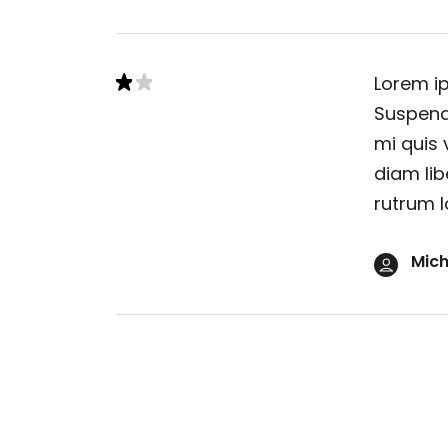
Lorem ip
Suspendi
mi quis 
diam lib
rutrum l
Mich