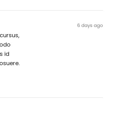
6 days ago
 cursus,
modo
s id
posuere.