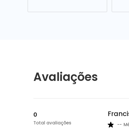
Avaliações
Franci
0
Total avaliações
--
M