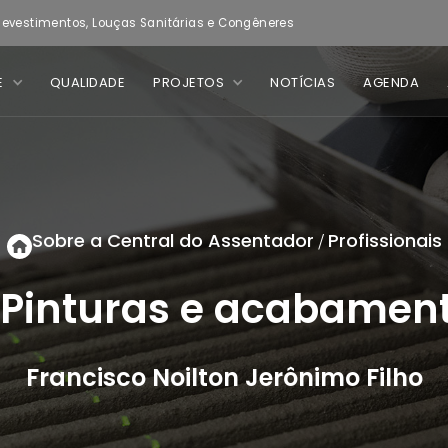
evestimentos, Louças Sanitárias e Congêneres
E
QUALIDADE
PROJETOS
NOTÍCIAS
AGENDA
Sobre a Central do Assentador
Profissionais
/
 Pinturas e acabament
Francisco Noilton Jerônimo Filho