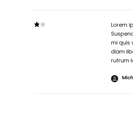
Lorem ip
Suspendi
mi quis 
diam lib
rutrum l
Mich