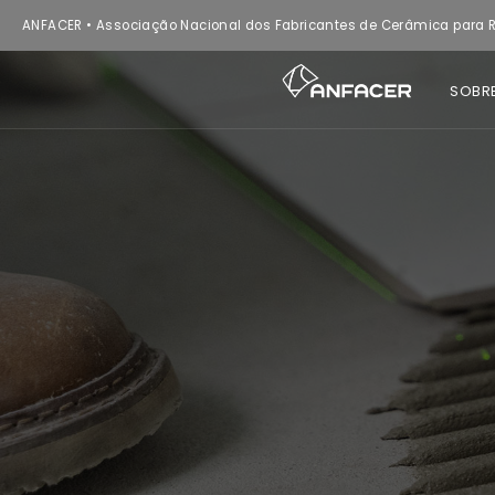
ANFACER • Associação Nacional dos Fabricantes de Cerâmica para R
SOBR