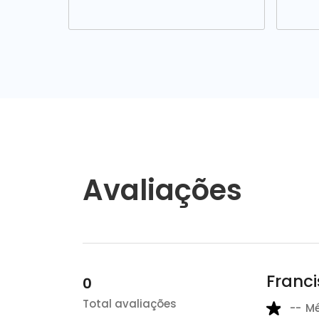
Avaliações
Franci
0
Total avaliações
--
M