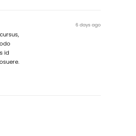
6 days ago
 cursus,
modo
s id
posuere.