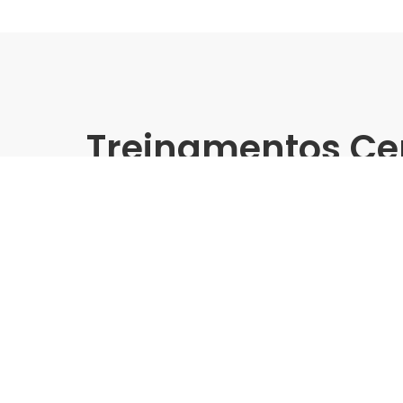
Treinamentos Ce
Presencial
Delta | Padovani Itu - Tre
Grandes Formatos
Indústria | Varejo:
Delta | Padovani
Cidade:
Itu/SP
Data de realização:
2/10/25