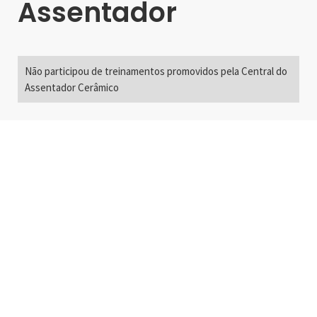
Assentador
Não participou de treinamentos promovidos pela Central do
Assentador Cerâmico
Alameda Santos, 2300
São Paulo, SP - Brasil
01418-200
+55 11 3192-0600