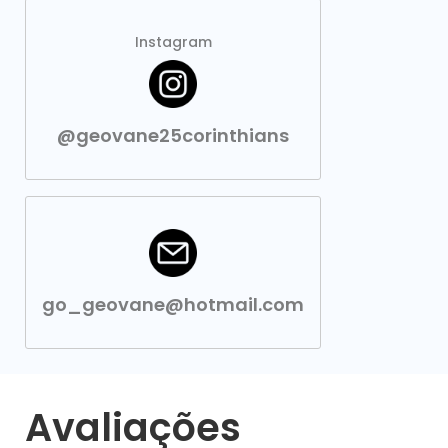
Instagram
@geovane25corinthians
go_geovane@hotmail.com
Avaliações