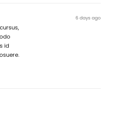
6 days ago
 cursus,
modo
s id
posuere.