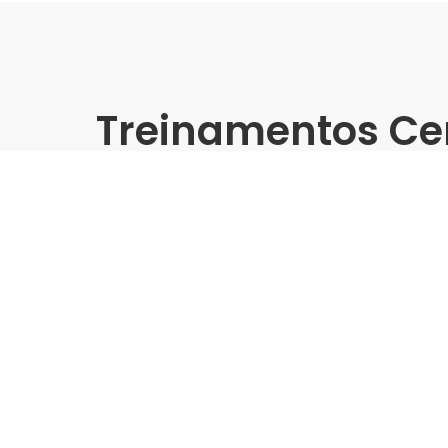
Treinamentos Ce
Presencial
Mestres da Construção 202
Sul | Embramaco
Indústria | Varejo:
Embramaco | Rede Nova Sul
Cidade:
Ponta Grossa/PR
Data de realização:
5/6/25