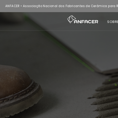
ANFACER • Associação Nacional dos Fabricantes de Cerâmica para R
SOBR