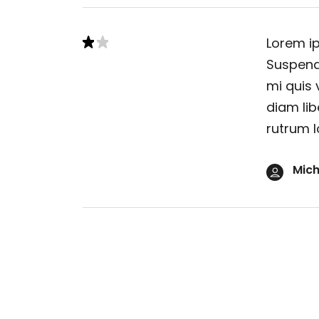
Lorem ip
Suspendi
mi quis 
diam lib
rutrum l
Mich