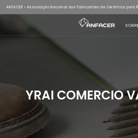
ANFACER • Associação Nacional dos Fabricantes de Cerâmica para R
SOBR
YRAI COMERCIO V