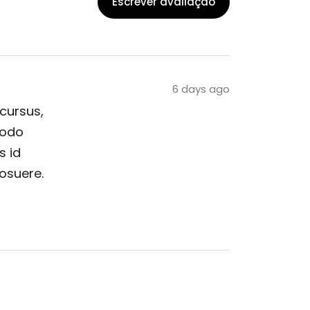
Escrever avaliação
6 days ago
 cursus,
modo
s id
posuere.