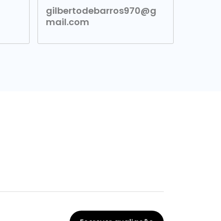
gilbertodebarros970@g
mail.com