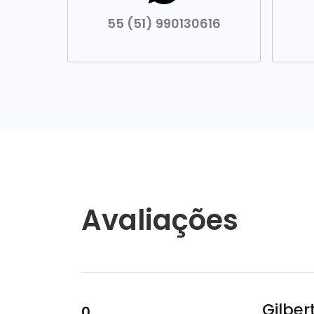
55 (51) 990130616
Avaliações
Gilber
0