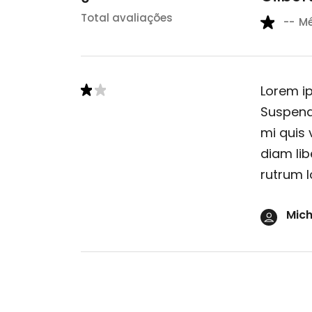
Total avaliações
--
M
Lorem ip
Suspendi
mi quis 
diam lib
rutrum l
Mich