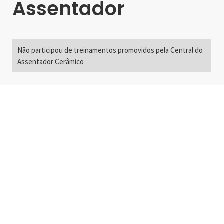
Assentador
Não participou de treinamentos promovidos pela Central do
Assentador Cerâmico
Alameda Santos, 2300
São Paulo, SP - Brasil
01418-200
+55 11 3192-0600