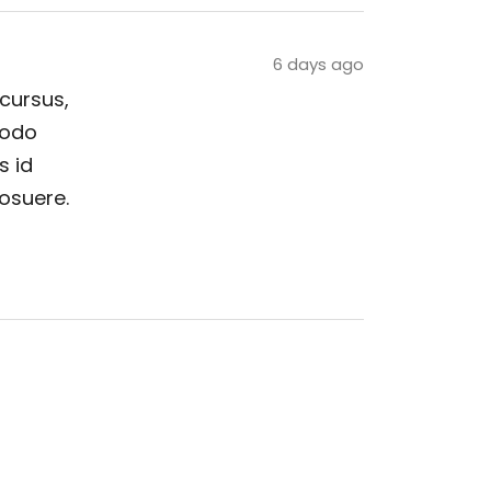
6 days ago
 cursus,
modo
s id
posuere.