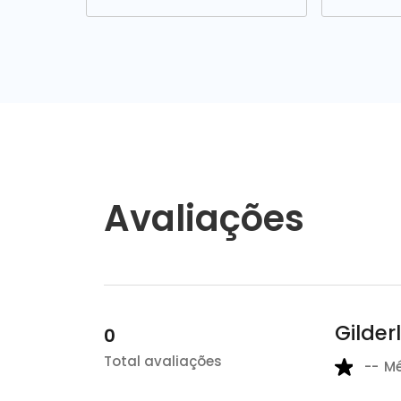
Avaliações
Gilder
0
Total avaliações
--
M