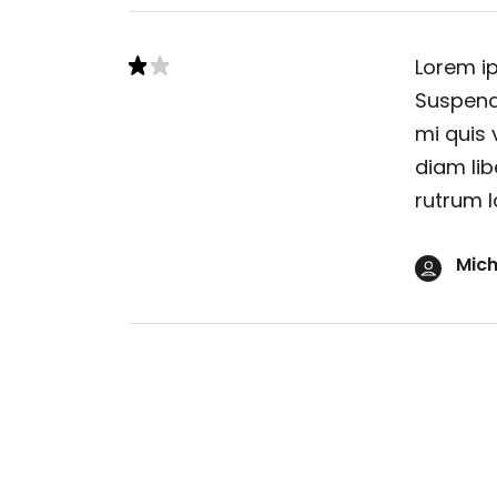
Lorem ip
Suspendi
mi quis 
diam lib
rutrum l
Mich