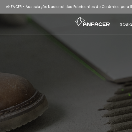
ANFACER • Associação Nacional dos Fabricantes de Cerâmica para R
SOBR