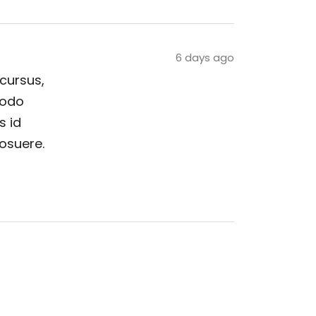
6 days ago
 cursus,
modo
s id
posuere.