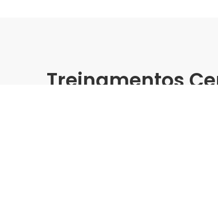
Treinamentos Ce
Presencial
Eliane | Leroy Merlin Morum
Treinamento Grandes For
Indústria | Varejo:
Eliane | Leroy Merlin
Cidade:
São Paulo/SP
Data de realização:
13/2/25