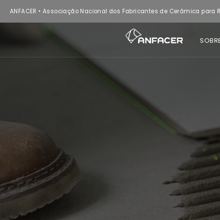
ANFACER • Associação Nacional dos Fabricantes de Cerâmica para R
SOBR