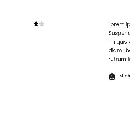
Lorem ip
Suspendi
mi quis 
diam lib
rutrum l
Mich