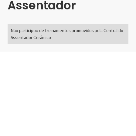
Assentador
Não participou de treinamentos promovidos pela Central do
Assentador Cerâmico
Alameda Santos, 2300
São Paulo, SP - Brasil
01418-200
+55 11 3192-0600