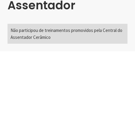
Assentador
Não participou de treinamentos promovidos pela Central do
Assentador Cerâmico
Alameda Santos, 2300
São Paulo, SP - Brasil
01418-200
+55 11 3192-0600