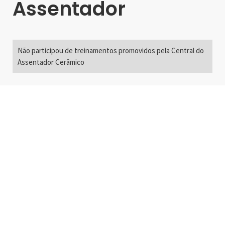
Assentador
Não participou de treinamentos promovidos pela Central do
Assentador Cerâmico
Alameda Santos, 2300
São Paulo, SP - Brasil
01418-200
+55 11 3192-0600