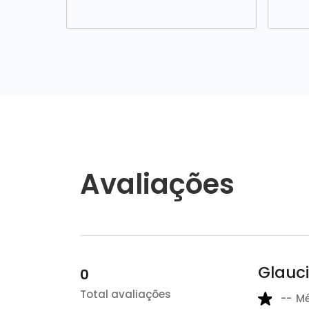
Avaliações
Glauc
0
Total avaliações
--
M