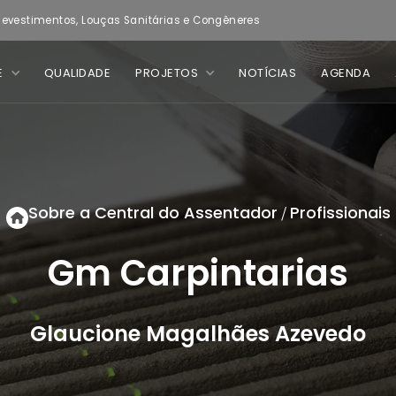
evestimentos, Louças Sanitárias e Congêneres
E
QUALIDADE
PROJETOS
NOTÍCIAS
AGENDA
Sobre a Central do Assentador
Profissionais
/
Gm Carpintarias
Glaucione Magalhães Azevedo