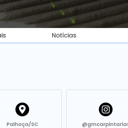
ais
Notícias
Palhoça/SC
@gmcarpintaria