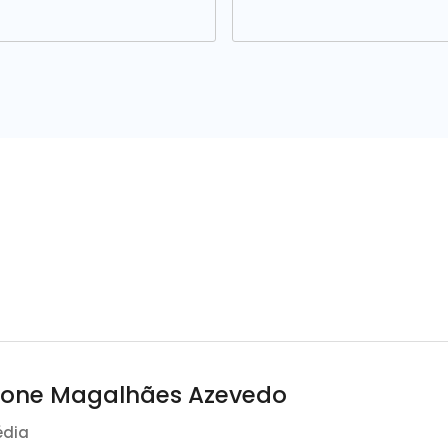
ione Magalhães Azevedo
édia