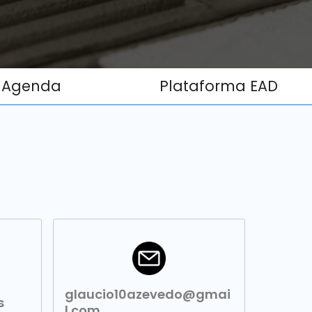
Agenda
Plataforma EAD
glaucio10azevedo@gmai
s
l.com