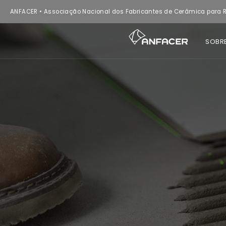
ANFACER • Associação Nacional dos Fabricantes de Cerâmica para R
SOBR