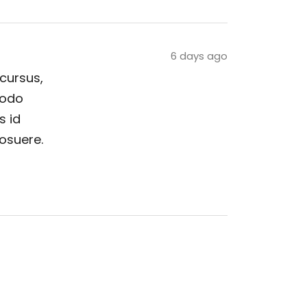
6 days ago
 cursus,
modo
s id
posuere.