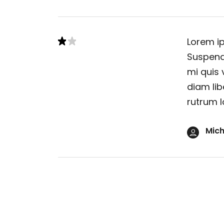
Lorem ip
Suspendi
mi quis 
diam lib
rutrum l
Mich