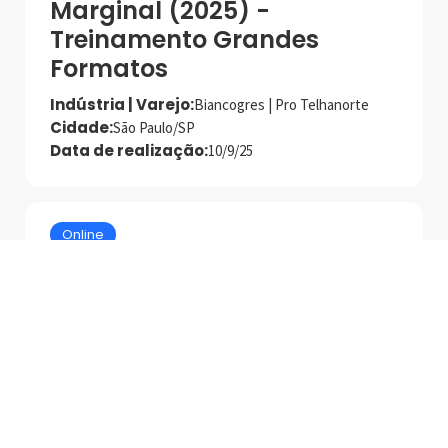
Marginal (2025) -
Treinamento Grandes
Formatos
Indústria | Varejo:
Biancogres | Pro Telhanorte
Cidade:
São Paulo/SP
Data de realização:
10/9/25
Online
Aplicação na prática dos
rejuntes Rainha Fix
Palestrante:
Rainha Fix e Rejuntar
Data de realização:
28/10/25