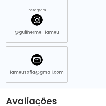
Instagram
@guilherme_lameu
lameusofia@gmail.com
Avaliações