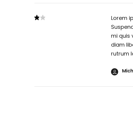
Lorem ip
Suspendi
mi quis 
diam lib
rutrum l
Mich