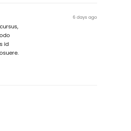
6 days ago
 cursus,
modo
s id
posuere.