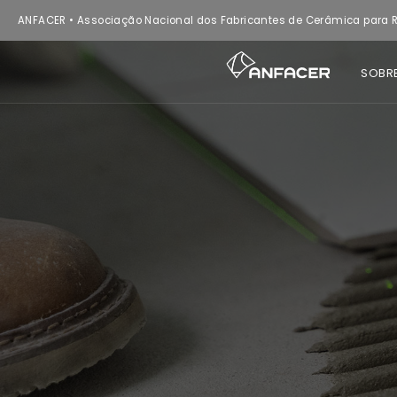
ANFACER • Associação Nacional dos Fabricantes de Cerâmica para R
SOBR