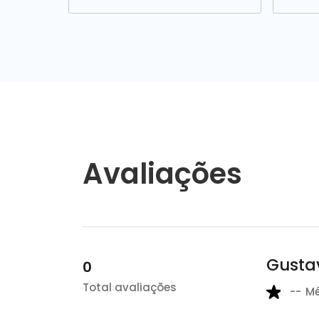
Avaliações
Gustav
0
Total avaliações
--
M