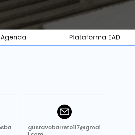
Agenda
Plataforma EAD
esba
gustavobarreto117@gmai
l.com