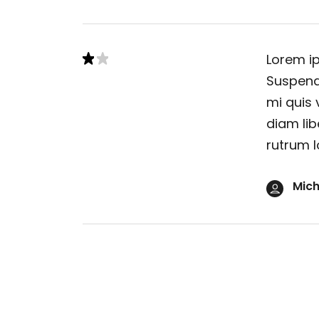
Lorem ip
Suspendi
mi quis 
diam lib
rutrum l
Mich