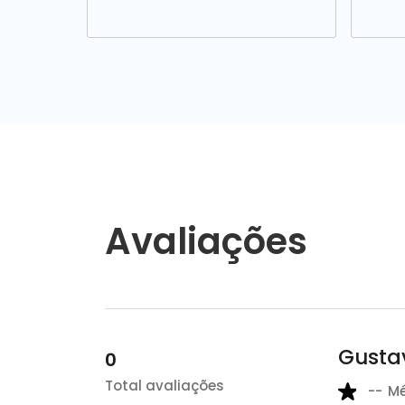
Avaliações
Gustav
0
Total avaliações
--
M