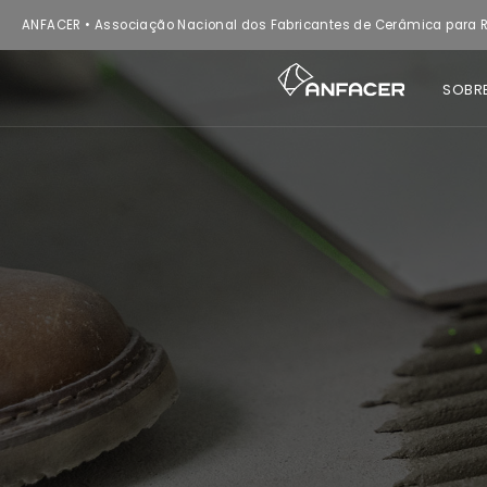
ANFACER • Associação Nacional dos Fabricantes de Cerâmica para R
SOBR