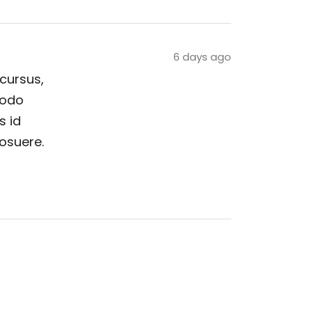
6 days ago
 cursus,
modo
s id
posuere.