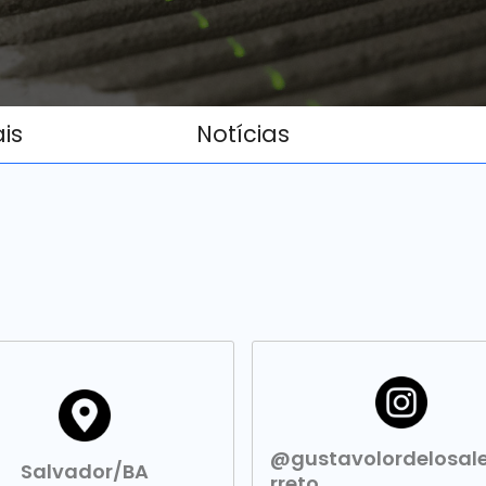
ais
Notícias
@gustavolordelosal
Salvador/BA
rreto