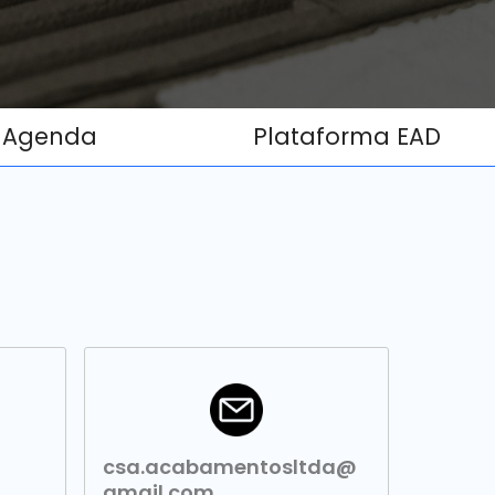
Agenda
Plataforma EAD
csa.acabamentosltda@
gmail.com