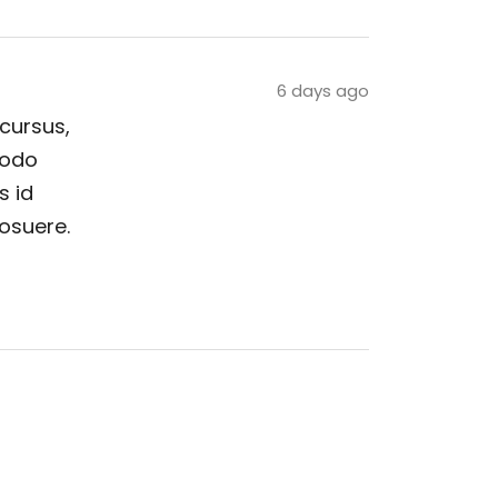
6 days ago
 cursus,
modo
s id
posuere.