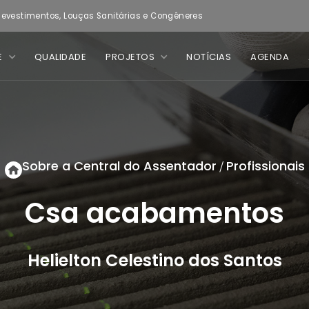
evestimentos, Louças Sanitárias e Congêneres
E
QUALIDADE
PROJETOS
NOTÍCIAS
AGENDA
Sobre a Central do Assentador
Profissionais
/
Csa acabamentos
Helielton Celestino dos Santos