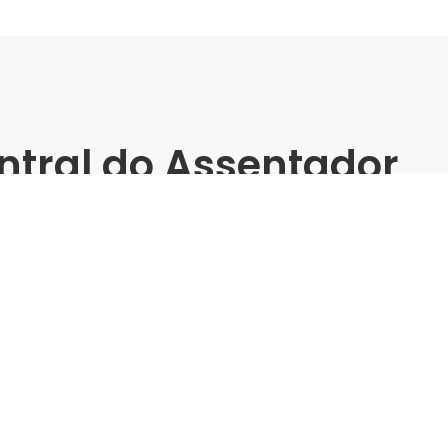
ntral do Assentador
(Dom Pedro) -
matos
m Pedro