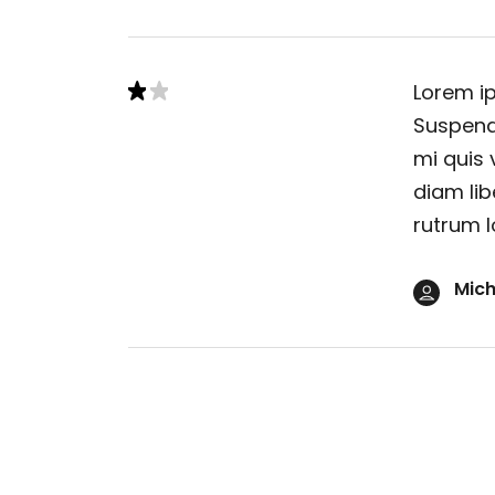
Lorem ip
Suspendi
mi quis 
diam lib
rutrum l
Mich