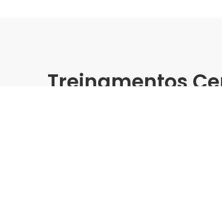
Treinamentos Ce
Presencial
Biancogres | Leroy Merlin 
Treinamento Grandes For
Indústria | Varejo:
Biancogres | Leroy Merlin Do
Cidade:
Campinas/SP
Data de realização:
24/10/24