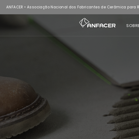
ANFACER • Associação Nacional dos Fabricantes de Cerâmica para R
SOBR