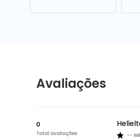
Avaliações
Heliel
0
Total avaliações
--
M