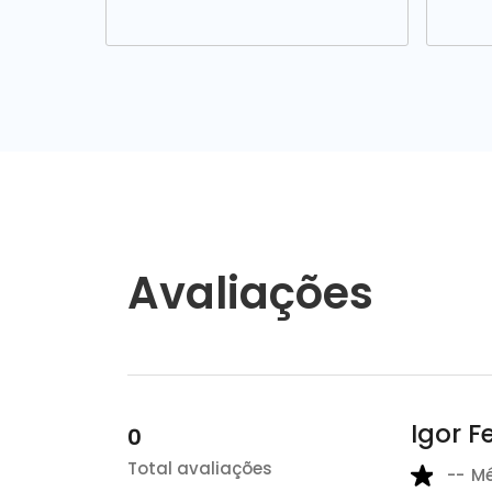
Avaliações
Igor F
0
Total avaliações
--
M