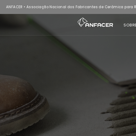
ANFACER • Associação Nacional dos Fabricantes de Cerâmica para R
SOBR