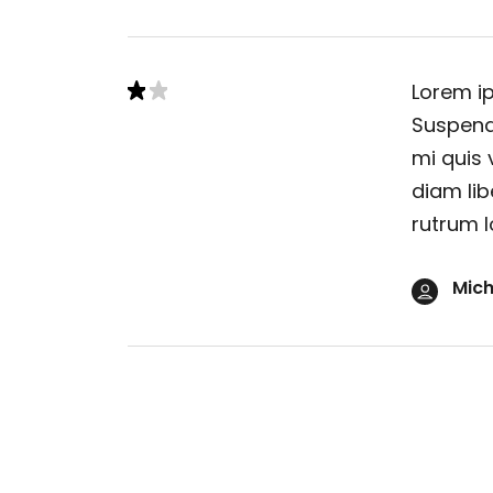
Lorem ip
Suspendi
mi quis 
diam lib
rutrum l
Mich