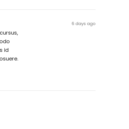
6 days ago
 cursus,
modo
s id
posuere.