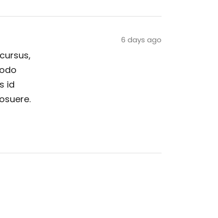
6 days ago
 cursus,
modo
s id
posuere.