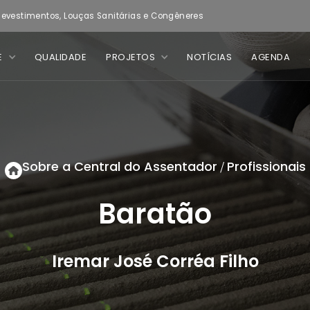
evestimentos, Louças Sanitárias e Congêneres
E
QUALIDADE
PROJETOS
NOTÍCIAS
AGENDA
Sobre a Central do Assentador
Profissionais
/
Baratão
Iremar José Corréa Filho