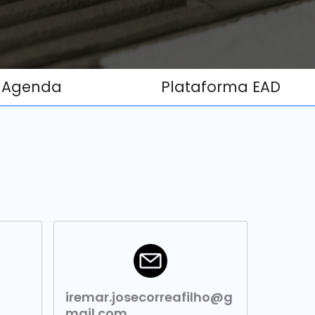
Agenda
Plataforma EAD
iremar.josecorreafilho@g
mail.com