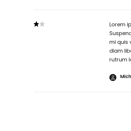
Lorem ip
Suspendi
mi quis 
diam lib
rutrum l
Mich