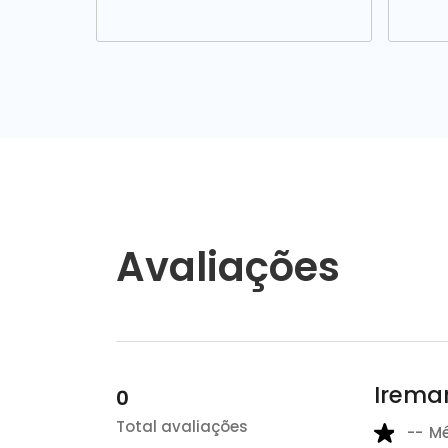
Avaliações
Iremar
0
Total avaliações
--
M