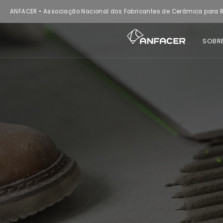
ANFACER • Associação Nacional dos Fabricantes de Cerâmica para R
SOBR