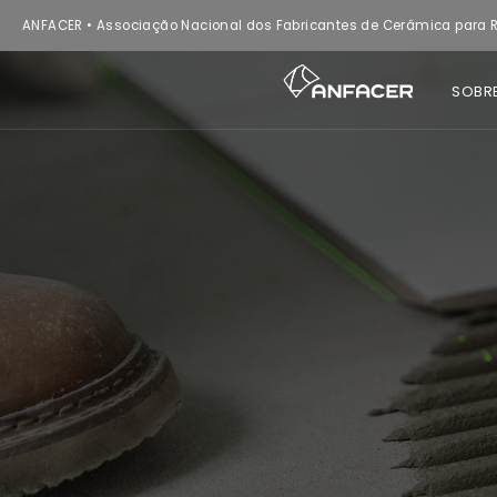
ANFACER • Associação Nacional dos Fabricantes de Cerâmica para R
SOBR