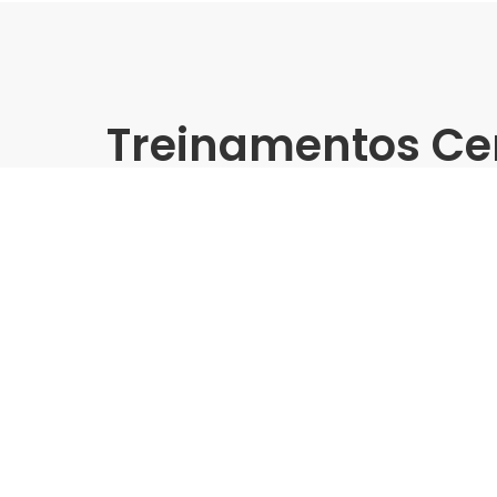
Treinamentos Ce
Presencial
Portinari | Leroy Merlin Rio 
Treinamento Grandes For
Indústria | Varejo:
Portinari | Leroy Merlin
Cidade:
Rio de Janeiro/RJ
Data de realização:
27/11/24