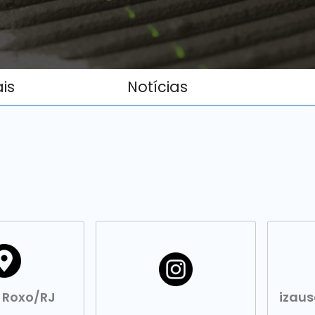
ais
Notícias
d Roxo/RJ
izau