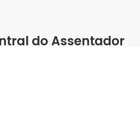
ntral do Assentador
(Barra) -
matos