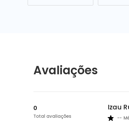
Avaliações
Izau R
0
Total avaliações
--
M