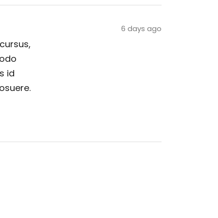
6 days ago
 cursus,
modo
s id
posuere.