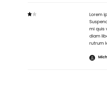
Lorem ip
Suspendi
mi quis 
diam lib
rutrum l
Mich