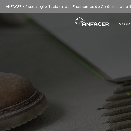
ANFACER • Associação Nacional dos Fabricantes de Cerâmica para R
SOBR