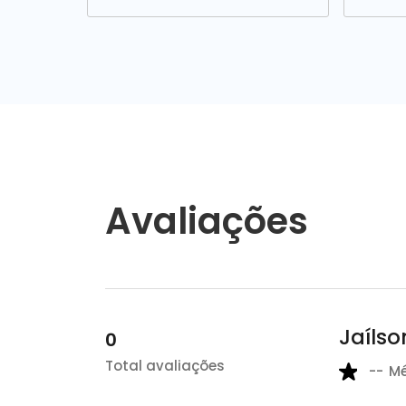
Avaliações
Jaílso
0
Total avaliações
--
M