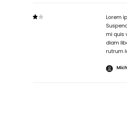
Lorem ip
Suspendi
mi quis 
diam lib
rutrum l
Mich