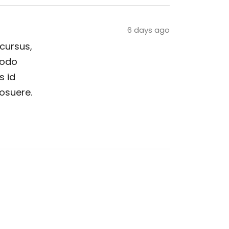
6 days ago
 cursus,
modo
s id
posuere.