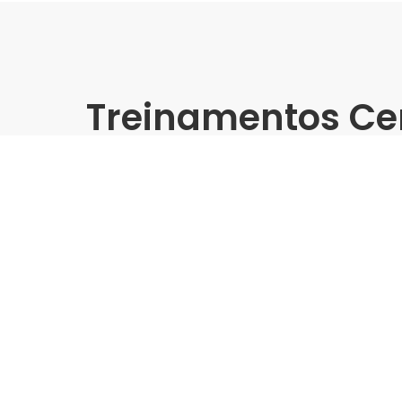
Treinamentos Ce
Presencial
Elizabeth | Irmãos Queiroz
Vista) - Treinamento Gra
Indústria | Varejo:
Elizabeth | Irmãos Queiroz
Cidade:
Salvador/BA
Data de realização:
8/5/25