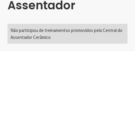
Assentador
Não participou de treinamentos promovidos pela Central do
Assentador Cerâmico
Alameda Santos, 2300
São Paulo, SP - Brasil
01418-200
+55 11 3192-0600