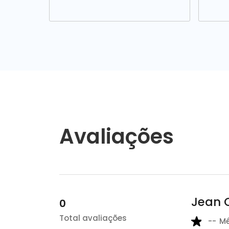
Avaliações
Jean C
0
Total avaliações
--
M