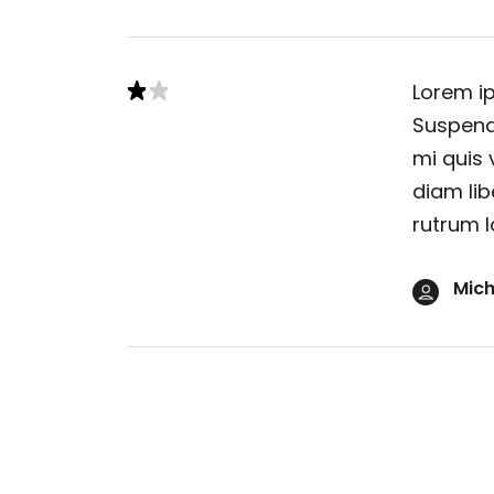
Lorem ip
Suspendi
mi quis 
diam lib
rutrum l
Mich