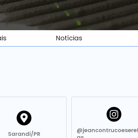
ais
Notícias
@jeancontrucoesere
Sarandi/PR
as