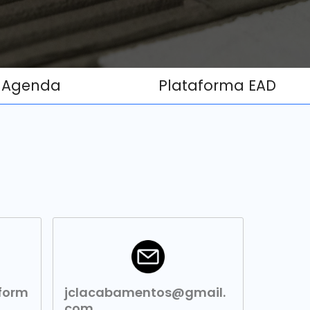
Agenda
Plataforma EAD
form
jclacabamentos@gmail.
com