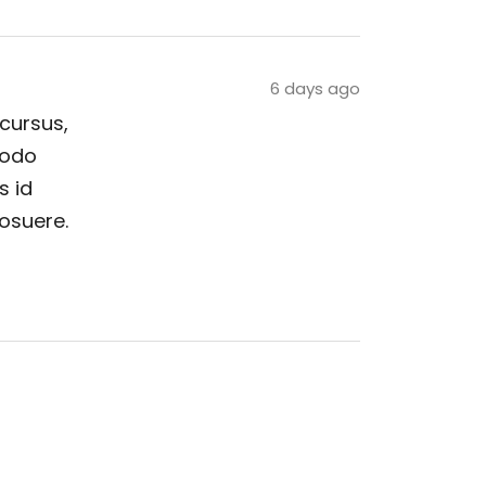
6 days ago
 cursus,
modo
s id
posuere.