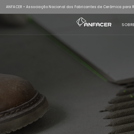
ANFACER • Associação Nacional dos Fabricantes de Cerâmica para R
SOBR