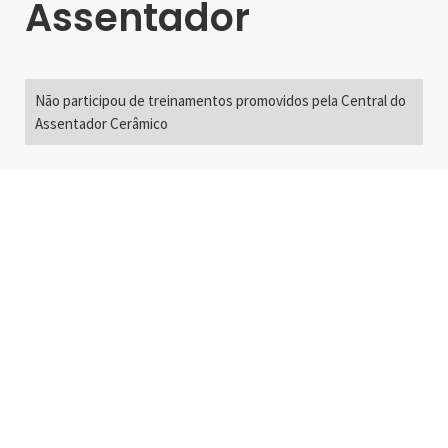
Assentador
Não participou de treinamentos promovidos pela Central do
Assentador Cerâmico
Alameda Santos, 2300
São Paulo, SP - Brasil
01418-200
+55 11 3192-0600