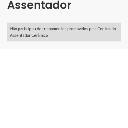
Assentador
Não participou de treinamentos promovidos pela Central do
Assentador Cerâmico
Alameda Santos, 2300
São Paulo, SP - Brasil
01418-200
+55 11 3192-0600