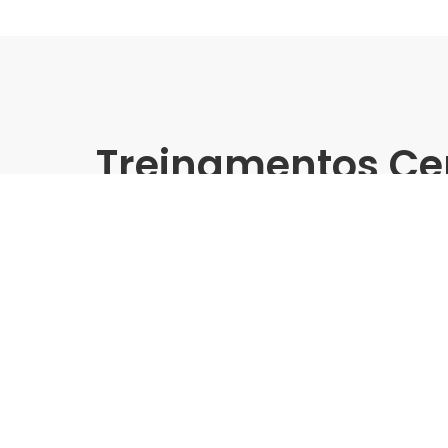
Treinamentos Ce
Presencial
Portobello | Leroy Merlin Cu
Treinamento Grandes For
Indústria | Varejo:
Portobello | Leroy Merlin Curit
Cidade:
Curitiba/PR
Data de realização:
15/4/25