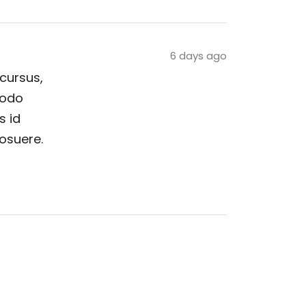
6 days ago
 cursus,
modo
s id
posuere.