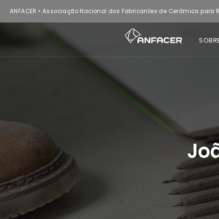
ANFACER • Associação Nacional dos Fabricantes de Cerâmica para R
SOBR
Joã