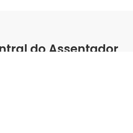
ntral do Assentador
ritiba -
matos
iba