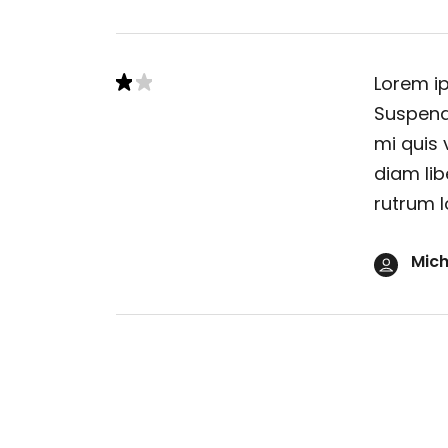
Lorem ip
Suspendi
mi quis 
diam lib
rutrum l
Mich