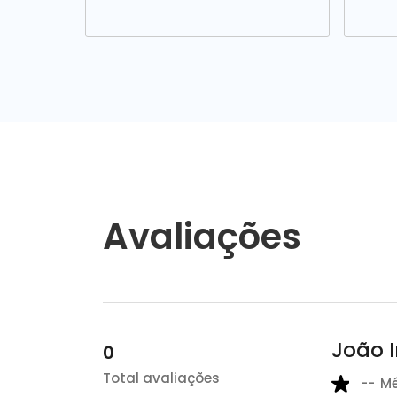
Avaliações
João I
0
Total avaliações
--
M