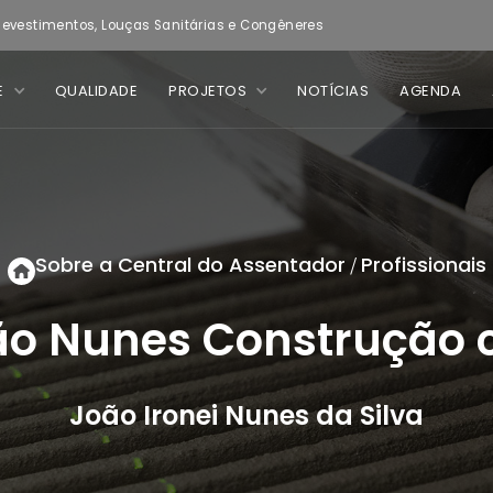
evestimentos, Louças Sanitárias e Congêneres
E
QUALIDADE
PROJETOS
NOTÍCIAS
AGENDA
Sobre a Central do Assentador
Profissionais
/
o Nunes Construção c
João Ironei Nunes da Silva