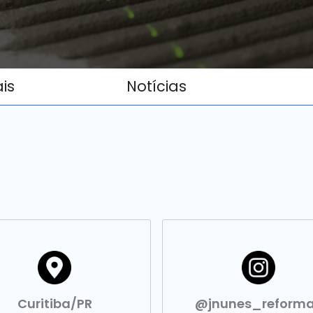
ais
Notícias
Curitiba/PR
@jnunes_reform