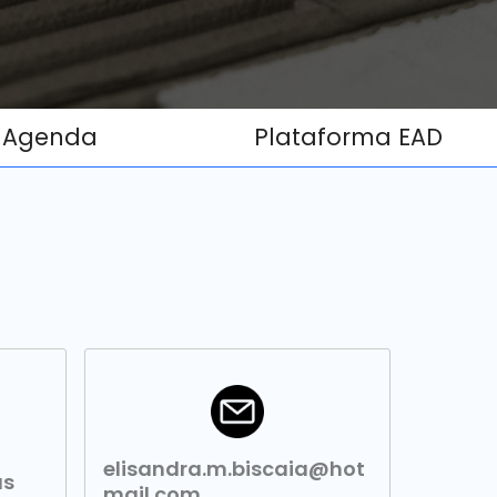
Agenda
Plataforma EAD
elisandra.m.biscaia@hot
as
mail.com