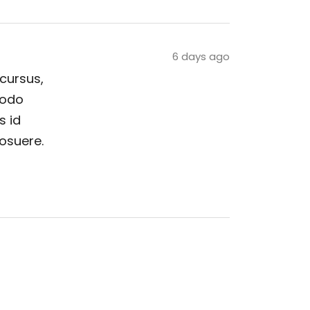
6 days ago
 cursus,
modo
s id
posuere.