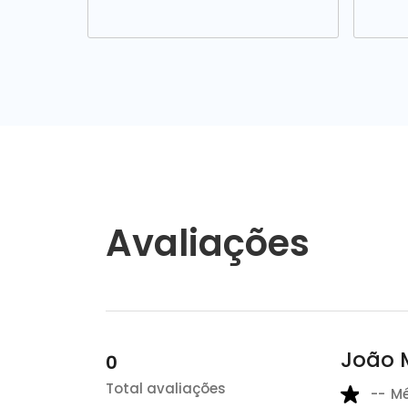
Avaliações
João M
0
Total avaliações
--
M