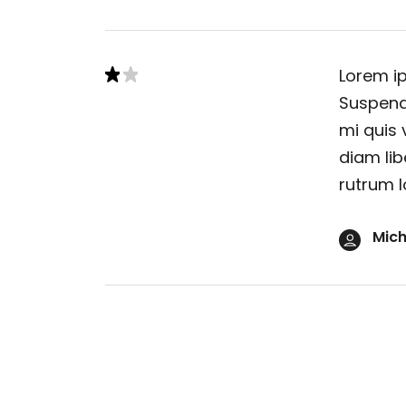
Lorem ip
Suspendi
mi quis 
diam lib
rutrum l
Mich