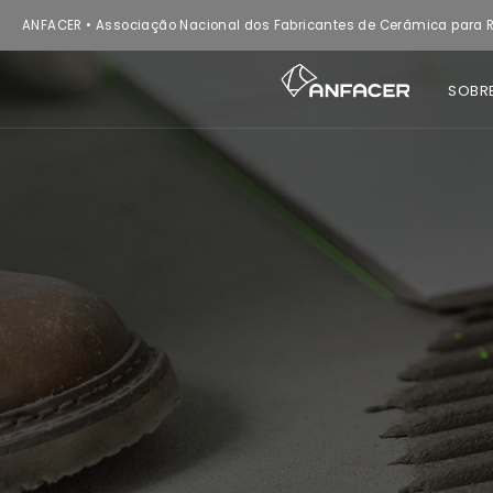
ANFACER • Associação Nacional dos Fabricantes de Cerâmica para R
SOBR