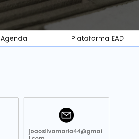
Agenda
Plataforma EAD
joaosilvamaria44@gmai
l.com