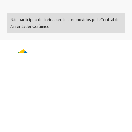
Não participou de treinamentos promovidos pela Central do
Assentador Cerâmico
Alameda Santos, 2300
São Paulo, SP - Brasil
01418-200
+55 11 3192-0600
info@anfacer.org.br