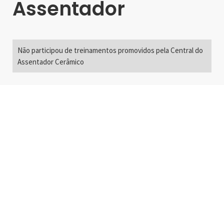
Assentador
Não participou de treinamentos promovidos pela Central do
Assentador Cerâmico
Alameda Santos, 2300
São Paulo, SP - Brasil
01418-200
+55 11 3192-0600