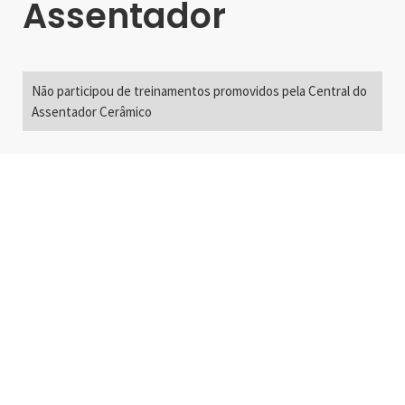
Assentador
Não participou de treinamentos promovidos pela Central do
Assentador Cerâmico
Alameda Santos, 2300
São Paulo, SP - Brasil
01418-200
+55 11 3192-0600