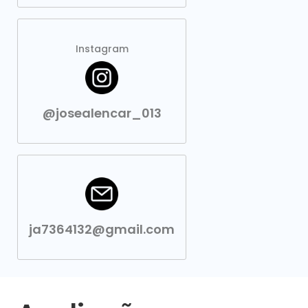
Instagram
@josealencar_013
ja7364132@gmail.com