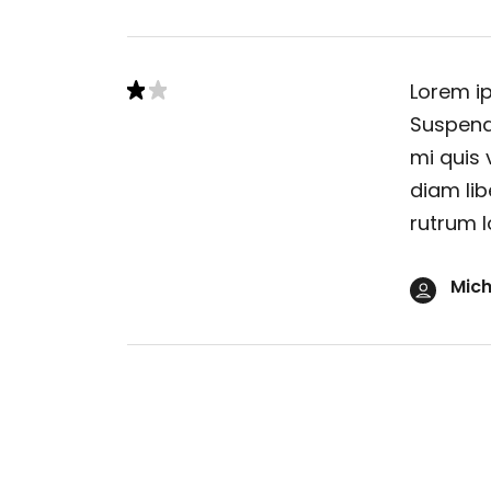
Lorem ip
Suspendi
mi quis 
diam lib
rutrum l
Mich