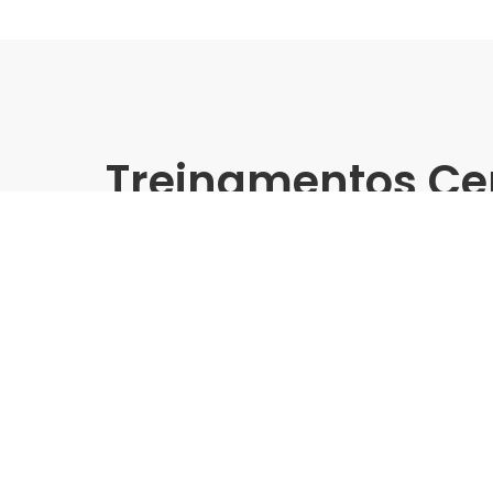
Treinamentos Ce
Presencial
Feras da Construção 2025 
Construsete | Delta
Indústria | Varejo:
Delta | Rede Construsete
Cidade:
Marília/SP
Data de realização:
22/7/25