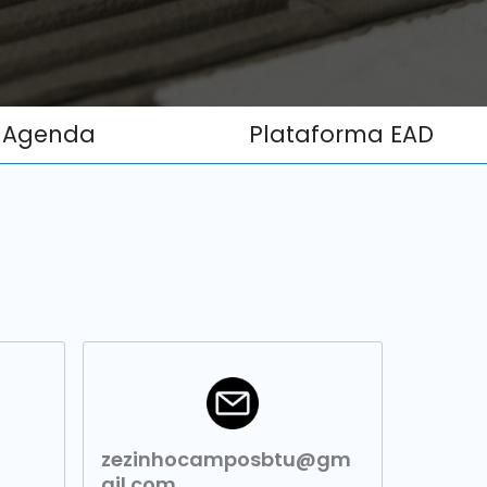
Agenda
Plataforma EAD
zezinhocamposbtu@gm
ail.com