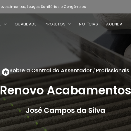
evestimentos, Louças Sanitárias e Congêneres
E
QUALIDADE
PROJETOS
NOTÍCIAS
AGENDA
Sobre a Central do Assentador
Profissionais
/
Renovo Acabamento
José Campos da Silva