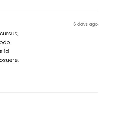
6 days ago
 cursus,
modo
s id
posuere.