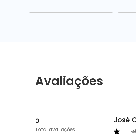
Avaliações
José 
0
Total avaliações
--
M