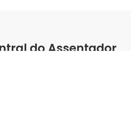
ntral do Assentador
(Dom Pedro) -
matos
m Pedro