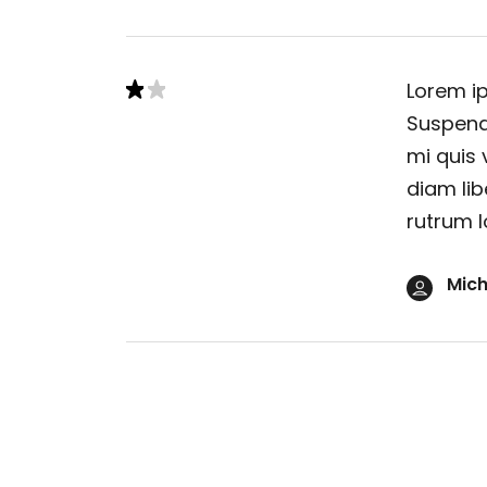
Lorem ip
Suspendi
mi quis 
diam lib
rutrum l
Mich