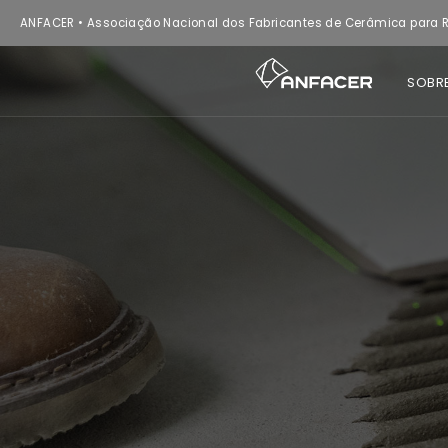
ANFACER • Associação Nacional dos Fabricantes de Cerâmica para R
SOBR