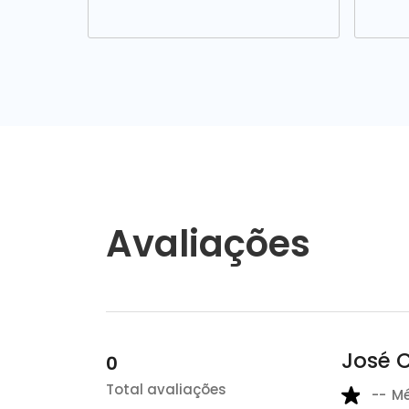
Avaliações
José 
0
Total avaliações
--
M