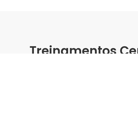
Treinamentos Ce
Presencial
Biancogres | Leroy Merlin 
Treinamento Grandes For
Indústria | Varejo:
Biancogres | Leroy Merlin Do
Cidade:
Campinas/SP
Data de realização:
24/10/24