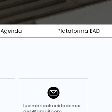
Agenda
Plataforma EAD
lucimariaalmeidademor
aes@gmail.com