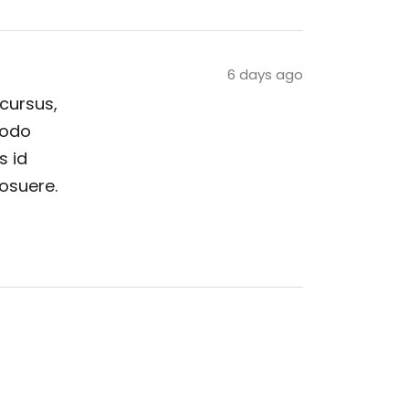
6 days ago
 cursus,
modo
s id
posuere.