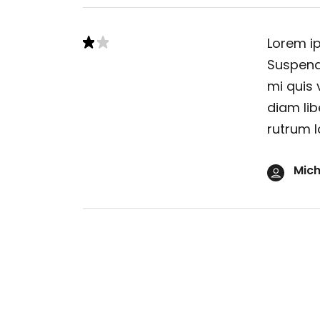
Lorem ip
Suspendi
mi quis 
diam lib
rutrum l
Mich