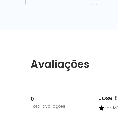
Avaliações
José E
0
Total avaliações
--
M