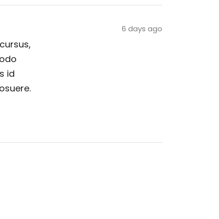
6 days ago
 cursus,
modo
s id
posuere.