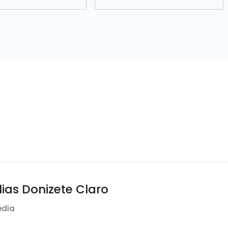
lias Donizete Claro
édia