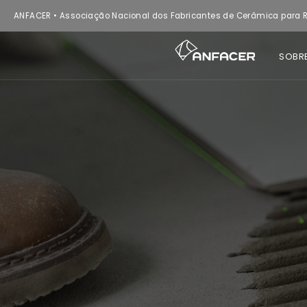
ANFACER • Associação Nacional dos Fabricantes de Cerâmica para R
SOBR