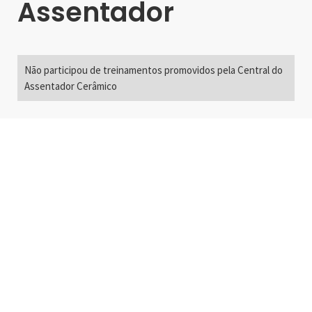
Assentador
Não participou de treinamentos promovidos pela Central do
Assentador Cerâmico
Alameda Santos, 2300
São Paulo, SP - Brasil
01418-200
+55 11 3192-0600