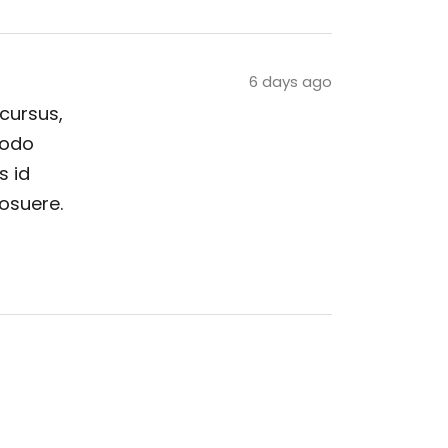
6 days ago
 cursus,
modo
s id
posuere.