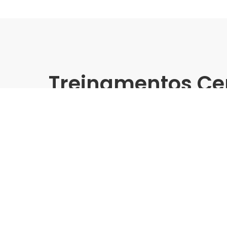
Treinamentos Ce
Presencial
Treinamento Grandes Form
Merlin PRO | Biancogres
Indústria | Varejo:
Leroy Merlin - Pro | Biancogre
Cidade:
Minas Gerais, Contagem
Data de realização:
27/7/24