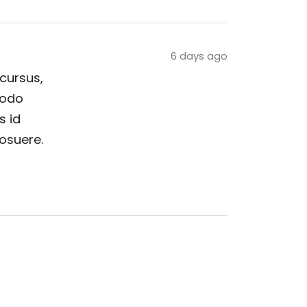
6 days ago
 cursus,
modo
s id
posuere.