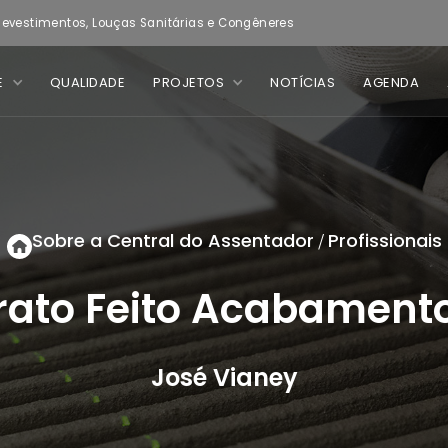
evestimentos, Louças Sanitárias e Congêneres
E
QUALIDADE
PROJETOS
NOTÍCIAS
AGENDA
Sobre a Central do Assentador
Profissionais
/
rato Feito Acabament
José Vianey