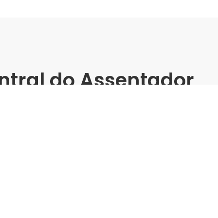
ntral do Assentador
atos - Leroy
s