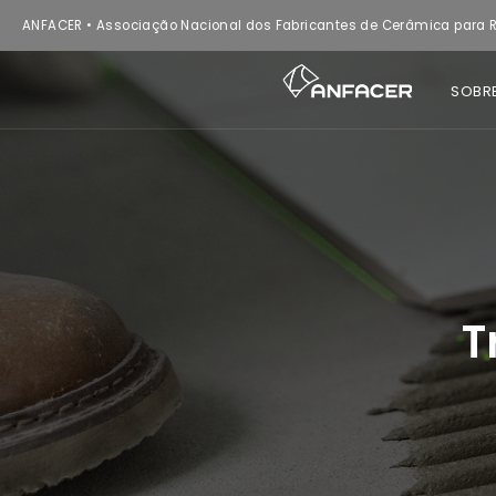
ANFACER • Associação Nacional dos Fabricantes de Cerâmica para R
SOBR
T