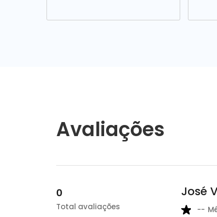
Avaliações
José 
0
Total avaliações
--
M