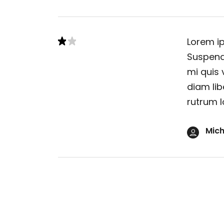
Lorem ip
Suspendi
mi quis 
diam lib
rutrum l
Mich