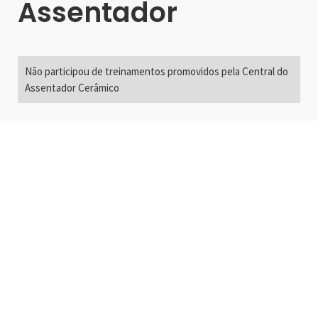
Assentador
Não participou de treinamentos promovidos pela Central do
Assentador Cerâmico
Alameda Santos, 2300
São Paulo, SP - Brasil
01418-200
+55 11 3192-0600