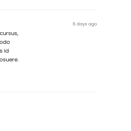
6 days ago
 cursus,
modo
s id
posuere.