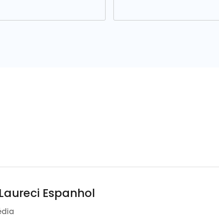
 Laureci Espanhol
édia