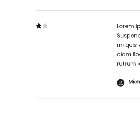
Lorem ip
Suspendi
mi quis 
diam lib
rutrum l
Mich