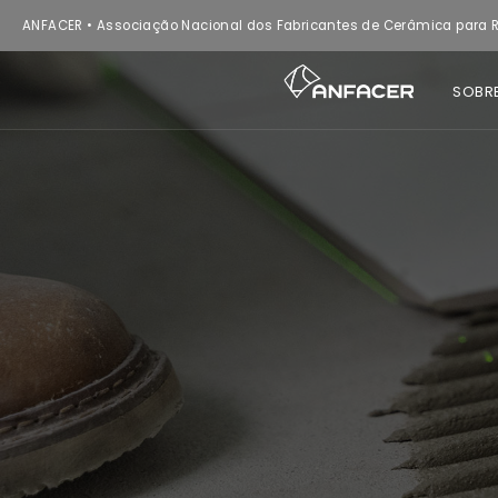
ANFACER • Associação Nacional dos Fabricantes de Cerâmica para R
SOBR