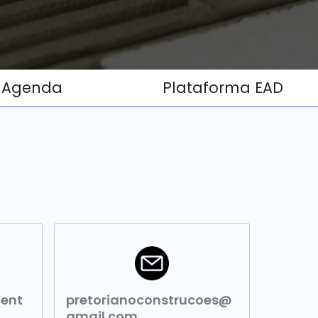
Agenda
Plataforma EAD
ment
pretorianoconstrucoes@
gmail.com