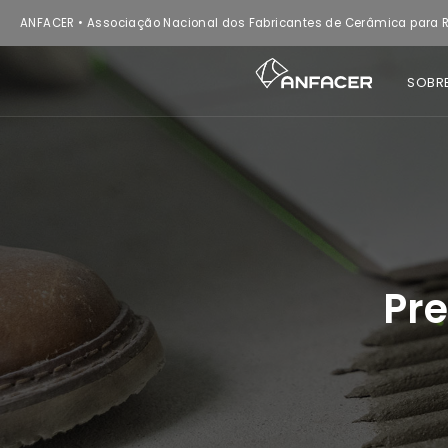
ANFACER • Associação Nacional dos Fabricantes de Cerâmica para R
SOBR
Pre