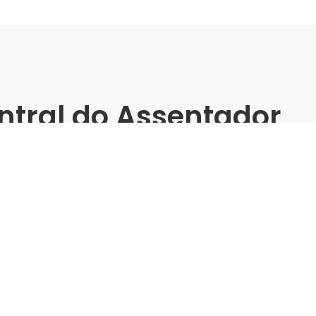
ntral do Assentador
Online
einamento
Treinamento So
Colagem com P
Palestrante:
Tenax
Data de realização:
27/5/2