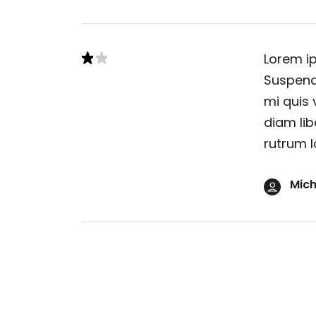
Lorem ip
Suspendi
mi quis 
diam lib
rutrum l
Mich