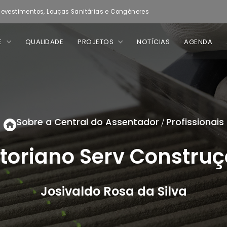
evestimentos, Louças Sanitárias e Congêneres
E
QUALIDADE
PROJETOS
NOTÍCIAS
AGENDA
Sobre a Central do Assentador
Profissionais
/
toriano Serv Constru
Josivaldo Rosa da Silva