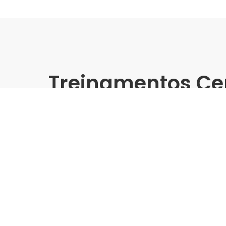
Treinamentos Ce
Presencial
Pointer | Leroy Merlin - Tr
Grandes Formatos
Indústria | Varejo:
Pointer | Leroy Merlin
Cidade:
Maceió/AL
Data de realização:
21/11/24