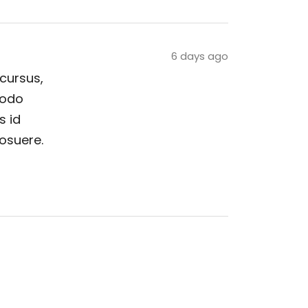
6 days ago
 cursus,
modo
s id
posuere.