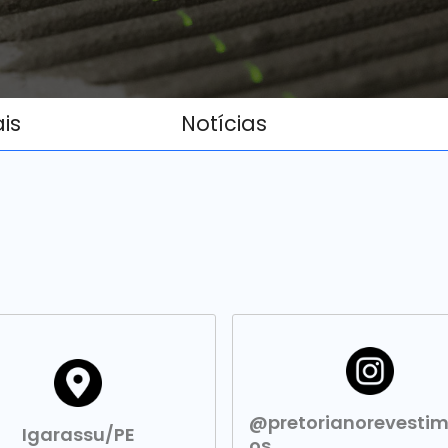
ais
Notícias
@pretorianorevesti
Igarassu/PE
os