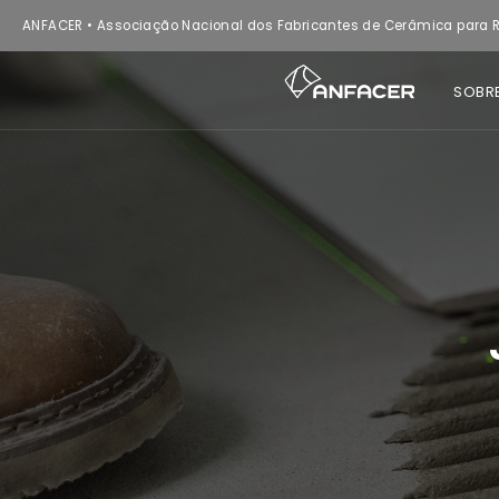
ANFACER • Associação Nacional dos Fabricantes de Cerâmica para R
SOBR