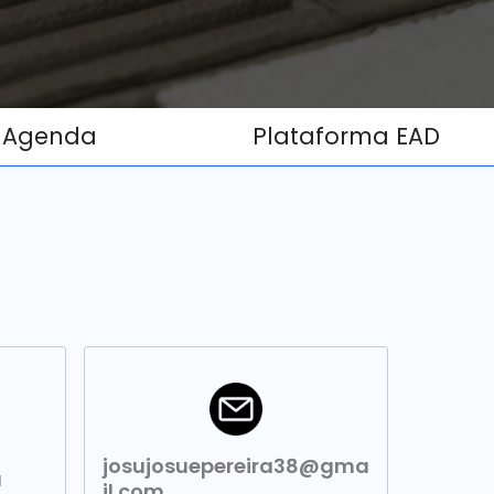
Agenda
Plataforma EAD
josujosuepereira38@gma
a
il.com