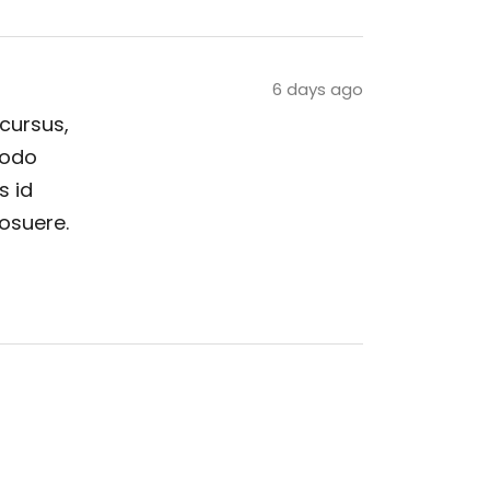
6 days ago
 cursus,
modo
s id
posuere.