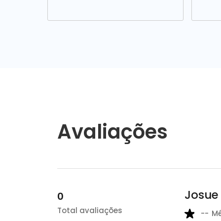
Avaliações
Josue
0
Total avaliações
--
M