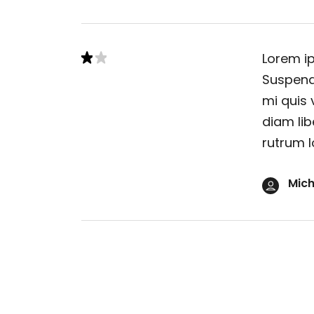
Lorem ip
Suspendi
mi quis 
diam lib
rutrum l
Mich