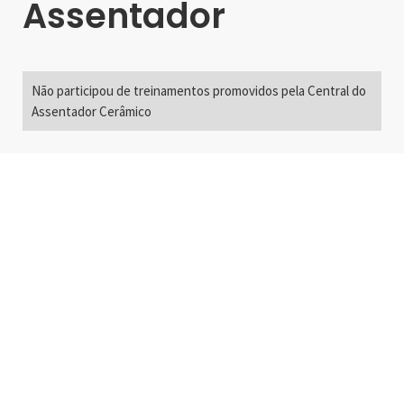
Assentador
Não participou de treinamentos promovidos pela Central do
Assentador Cerâmico
Alameda Santos, 2300
São Paulo, SP - Brasil
01418-200
+55 11 3192-0600