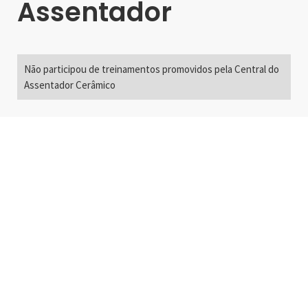
Assentador
Não participou de treinamentos promovidos pela Central do
Assentador Cerâmico
Alameda Santos, 2300
São Paulo, SP - Brasil
01418-200
+55 11 3192-0600