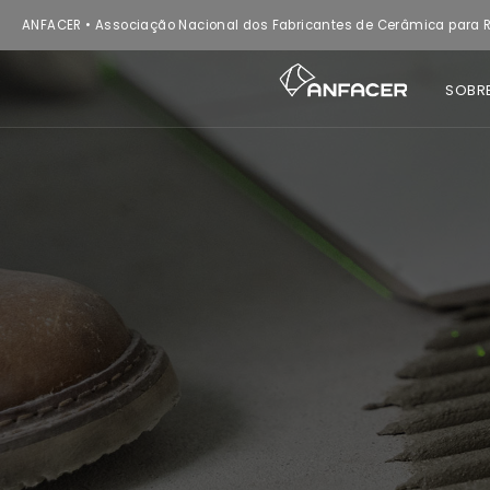
ANFACER • Associação Nacional dos Fabricantes de Cerâmica para R
SOBR