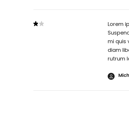
Lorem ip
Suspendi
mi quis 
diam lib
rutrum l
Mich