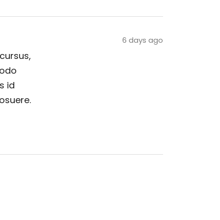
6 days ago
 cursus,
modo
s id
posuere.