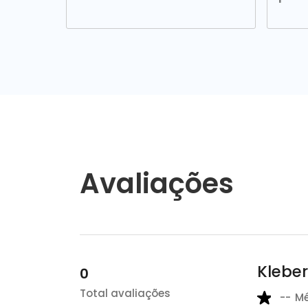
Avaliações
Klebe
0
Total avaliações
--
M