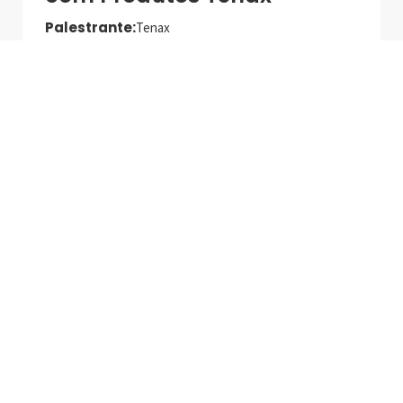
Palestrante:
Tenax
Data de realização:
27/5/25
Online
Tecnologias e Produtos
MAPEI para Asentamento
de Alto Desempenho
Palestrante:
Mapei
Data de realização:
1/7/25