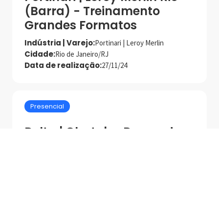
(Barra) - Treinamento
Grandes Formatos
Indústria | Varejo:
Portinari | Leroy Merlin
Cidade:
Rio de Janeiro/RJ
Data de realização:
27/11/24
Presencial
Delta | Chatuba Duque de
Caxias - Treinamento
Grandes Formatos
Indústria | Varejo:
Delta | Chatuba Duque de Caxias
Cidade:
Duque de Caxias/RJ
Data de realização:
31/7/25