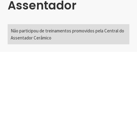
Assentador
Não participou de treinamentos promovidos pela Central do
Assentador Cerâmico
Alameda Santos, 2300
São Paulo, SP - Brasil
01418-200
+55 11 3192-0600