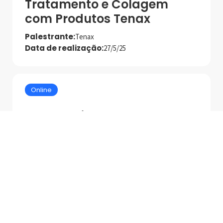
Tratamento e Colagem
com Produtos Tenax
Palestrante:
Tenax
Data de realização:
27/5/25
Online
Tecnologias e Produtos
MAPEI para Asentamento
de Alto Desempenho
Palestrante:
Mapei
Data de realização:
1/7/25